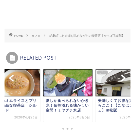
HOME
カフェ
紀北町にある湖を眺めながらの喫茶店【かっぱ倶楽部】
RELATED POST
ェ
カフェ
カフェ
勢のオムライスとプリ
夏しか食べられないかき
美味しくてお得な定
が絶品な喫茶店 シル
氷！個性溢れる懐かしい
らここ！【こなはカ
ロード
空間！ミヤグチ氷店
ェ】in松阪
2020年6月23日
2020年8月5日
2020年7