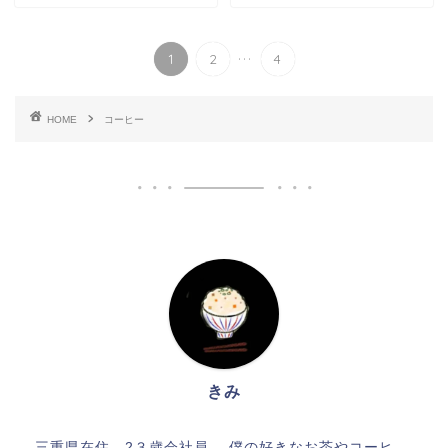
...
1
2
4
HOME
コーヒー
きみ
三重県在住 2３歳会社員。 僕の好きなお茶やコーヒ