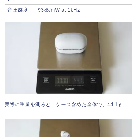
音圧感度
93㏈/mW at 1kHz
実際に重量を測ると、ケース含めた全体で、44.1ｇ。