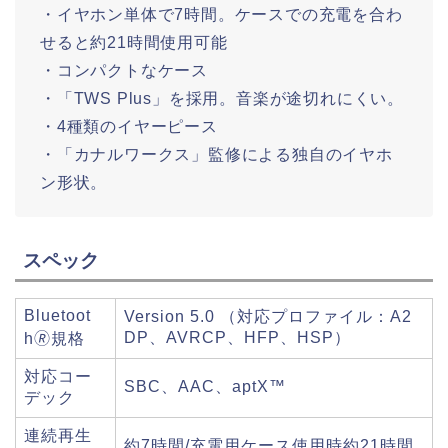
・イヤホン単体で7時間。ケースでの充電を合わ
せると約21時間使用可能
・コンパクトなケース
・「TWS Plus」を採用。音楽が途切れにくい。
・4種類のイヤーピース
・「カナルワークス」監修による独自のイヤホ
ン形状。
スペック
Bluetoot
Version 5.0 （対応プロファイル：A2
DP、AVRCP、HFP、HSP）
h🄬規格
対応コー
SBC、AAC、aptX™
デック
連続再生
約7時間/充電用ケース使用時約21時間