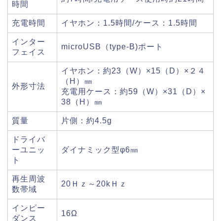
時間
充電時間
イヤホン：1.5時間/ケース：1.5時間
インター
microUSB（type-B)ポート
フェイス
イヤホン：約23（W）×15（D）×２４
（H）㎜
外形寸法
充電用ケース：約59（W）×31（D）×
38（H）㎜
質量
片側：約4.5g
ドライバ
ーユニッ
ダイナミック型φ6㎜
ト
再生周波
20Ｈｚ～20kＨｚ
数帯域
インピー
16Ω
ダンス