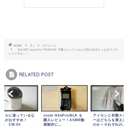
HOME
モノ
ガジェット
【GLIDIC sound Air TW-6000】可愛らしいフォルムで持ち歩きたくなるワイヤ
レスイヤホン！
RELATED POST
ヒー
ガジェット
モノ
動ミルに迷っているな
zoom H4nPro/BLK を
アイロンと衣類スチ
これがおすすめ！
購入レビュー！ASMR動
ーはどちらを買えば
lita CM-50
画制作に...
のか！それぞれのメ