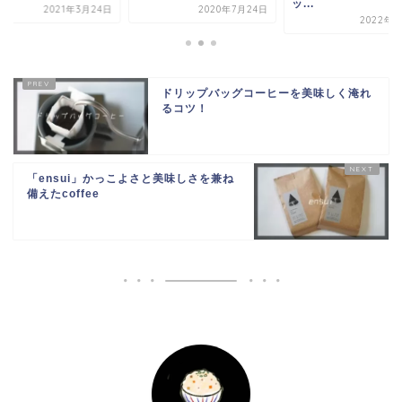
ッ...
2021年3月24日
2020年7月24日
2022年1
ドリップバッグコーヒーを美味しく淹れ
るコツ！
「ensui」かっこよさと美味しさを兼ね
備えたcoffee