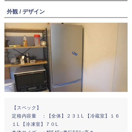
外観 / デザイン
【スペック】
定格内容量 ：【全体】２３１L 【冷蔵室】１６
１L 【冷凍室】７０L