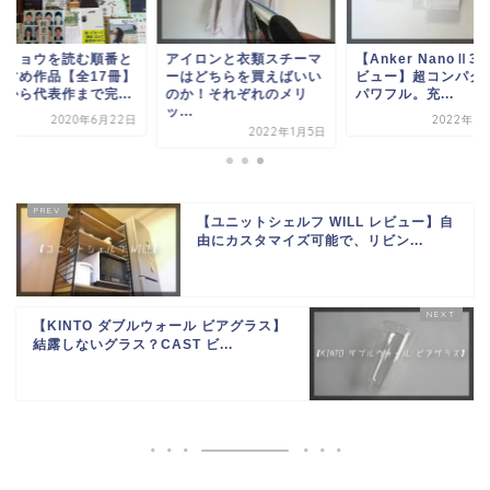
井リョウを読む順番と
アイロンと衣類スチーマ
【Anker NanoⅡ3
すすめ作品【全17冊】
ーはどちらを買えばいい
ビュー】超コンパク
門から代表作まで完...
のか！それぞれのメリ
パワフル。充...
ッ...
2020年6月22日
2022年5
2022年1月5日
【ユニットシェルフ WILL レビュー】自
由にカスタマイズ可能で、リビン...
【KINTO ダブルウォール ビアグラス】
結露しないグラス？CAST ビ...