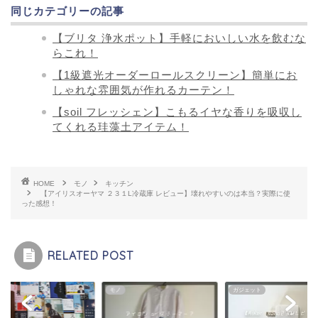
同じカテゴリーの記事
【ブリタ 浄水ポット】手軽においしい水を飲むな
らこれ！
【1級遮光オーダーロールスクリーン】簡単にお
しゃれな雰囲気が作れるカーテン！
【soil フレッシェン】こもるイヤな香りを吸収し
てくれる珪藻土アイテム！
HOME
モノ
キッチン
【アイリスオーヤマ ２３１L冷蔵庫 レビュー】壊れやすいのは本当？実際に使
った感想！
RELATED POST
モノ
ガジェット