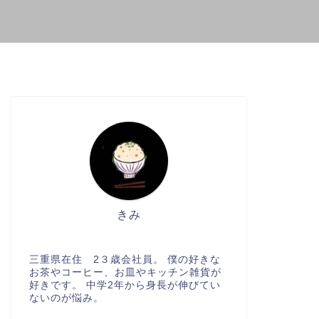
きみ
三重県在住 2３歳会社員。 僕の好きな
お茶やコーヒー、お皿やキッチン雑貨が
好きです。 中学2年から身長が伸びてい
ないのが悩み。