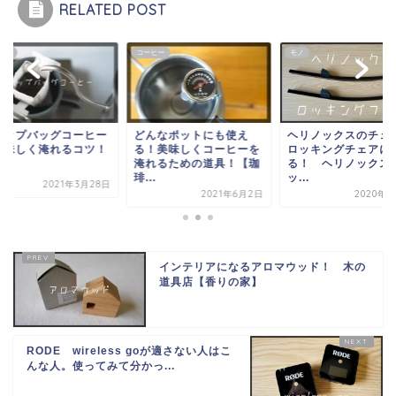
RELATED POST
ヒー
コーヒー
モノ
リップバッグコーヒー
どんなポットにも使え
ヘリノックスのチェ
美味しく淹れるコツ！
る！美味しくコーヒーを
ロッキングチェアに
淹れるための道具！【珈
る！ ヘリノックス
琲...
ッ...
2021年3月28日
2021年6月2日
2020年6
インテリアになるアロマウッド！ 木の
道具店【香りの家】
RODE wireless goが適さない人はこ
んな人。使ってみて分かっ...