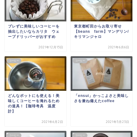
ブレずに美味しいコーヒーを
東京都町田からお取り寄せ
抽出したいならカリタ ウェ
【beans farm】マンデリン/
ーブドリッパーがおすすめ
キリマンジャロ
2021年12月15日
2021年6月6日
コーヒー
コーヒー
どんなポットにも使える！美
「ensui」かっこよさと美味し
味しくコーヒーを淹れるため
さを兼ね備えたcoffee
の道具！【珈琲考具 温度
計】
2021年6月2日
2021年5月23日
コーヒー
コーヒー