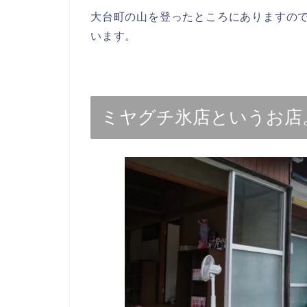
大台町の山を登ったところにありますの
います。
ミヤグチ氷店というお店