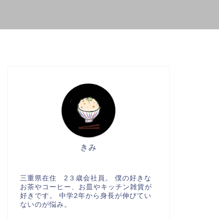
きみ
三重県在住 2３歳会社員。 僕の好きな
お茶やコーヒー、お皿やキッチン雑貨が
好きです。 中学2年から身長が伸びてい
ないのが悩み。