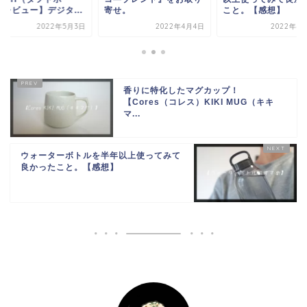
）レビュー】デジタ...
寄せ。
こと。【感想】
2022年5月3日
2022年4月4日
2022年4
香りに特化したマグカップ！
【Cores（コレス）KIKI MUG（キキ
マ...
ウォーターボトルを半年以上使ってみて
良かったこと。【感想】