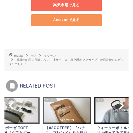
楽天市場で見る
Amazonで見る
HOME
モノ
キッチン
作業のお供に間違いない！【サーモス 真空断熱マグカップ】が日常使いにピッ
タリでした！
RELATED POST
ェット
コーヒー
モノ
ソボーゼ TOFT
【08COFFEE】『ハチ
ウォーターボトルを
OUTH（タフトポー
コ―ブレンド』をお取り
以上使ってみて良か