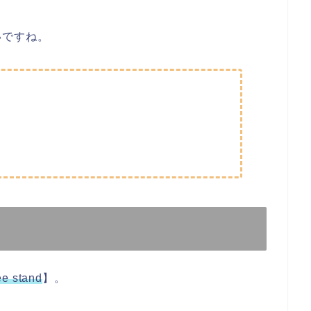
いですね。
。
ee stand
】。