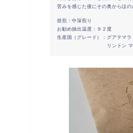
苦みを感じた後にその奥からほの
焙煎：中深煎り
お勧め抽出温度：９２度
生産国（グレード）：グアテマラ S
リントン マン