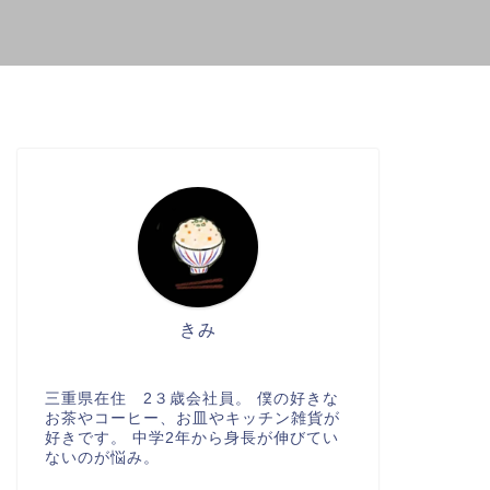
きみ
三重県在住 2３歳会社員。 僕の好きな
お茶やコーヒー、お皿やキッチン雑貨が
好きです。 中学2年から身長が伸びてい
ないのが悩み。