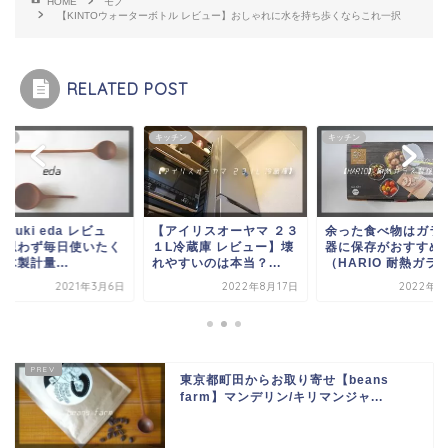
HOME
モノ
【KINTOウォーターボトル レビュー】おしゃれに水を持ち歩くならこれ一択
RELATED POST
チン
キッチン
キッチン
i duki eda レビュ
【アイリスオーヤマ ２３
余った食べ物はガラ
】思わず毎日使いたく
１L冷蔵庫 レビュー】壊
器に保存がおすすめ
木製計量...
れやすいのは本当？...
（HARIO 耐熱ガラス.
2021年3月6日
2022年8月17日
2022年2
東京都町田からお取り寄せ【beans
farm】マンデリン/キリマンジャ...